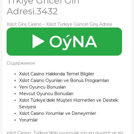
Trkiye Gncel Giri
Adresi.3432
Xslot Giriş Casino – Xslot Türkiye Güncel Giriş Adresi
▶️ OýNA
Содержимое
Xslot Casino Hakkında Temel Bilgiler
Xslot Casino Oyunları ve Bonus Programları
Yeni Oyuncu Bonusları
Mevcut Oyuncu Bonusları
Xslot Türkiye’deki Müşteri Hizmetleri ve Destek
Seviyesi
Xslot Casino Yorumlar ve Deneyimler
Yorumlar
xslot Casino, Türkiye’deki oyuncular için en güvenli ve en