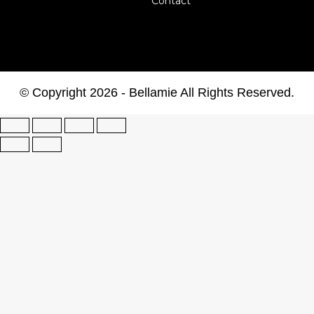
Contact
© Copyright 2026 - Bellamie All Rights Reserved.