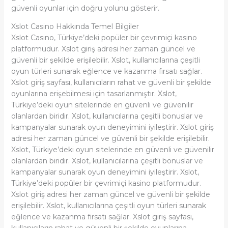
güvenli oyunlar için doğru yolunu gösterir.
Xslot Casino Hakkında Temel Bilgiler
Xslot Casino, Türkiye’deki popüler bir çevrimiçi kasino
platformudur. Xslot giriş adresi her zaman güncel ve
güvenli bir şekilde erişilebilir. Xslot, kullanıcılarına çeşitli
oyun türleri sunarak eğlence ve kazanma fırsatı sağlar.
Xslot giriş sayfası, kullanıcıların rahat ve güvenli bir şekilde
oyunlarına erişebilmesi için tasarlanmıştır. Xslot,
Türkiye’deki oyun sitelerinde en güvenli ve güvenilir
olanlardan biridir. Xslot, kullanıcılarına çeşitli bonuslar ve
kampanyalar sunarak oyun deneyimini iyileştirir. Xslot giriş
adresi her zaman güncel ve güvenli bir şekilde erişilebilir.
Xslot, Türkiye’deki oyun sitelerinde en güvenli ve güvenilir
olanlardan biridir. Xslot, kullanıcılarına çeşitli bonuslar ve
kampanyalar sunarak oyun deneyimini iyileştirir. Xslot,
Türkiye’deki popüler bir çevrimiçi kasino platformudur.
Xslot giriş adresi her zaman güncel ve güvenli bir şekilde
erişilebilir. Xslot, kullanıcılarına çeşitli oyun türleri sunarak
eğlence ve kazanma fırsatı sağlar. Xslot giriş sayfası,