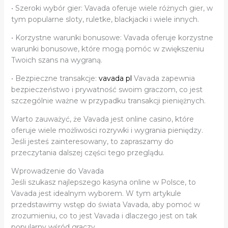
• Szeroki wybór gier: Vavada oferuje wiele różnych gier, w
tym popularne sloty, ruletke, blackjacki i wiele innych.
• Korzystne warunki bonusowe: Vavada oferuje korzystne
warunki bonusowe, które mogą pomóc w zwiększeniu
Twoich szans na wygraną.
• Bezpieczne transakcje:
vavada pl
Vavada zapewnia
bezpieczeństwo i prywatność swoim graczom, co jest
szczególnie ważne w przypadku transakcji pieniężnych.
Warto zauważyć, że Vavada jest online casino, które
oferuje wiele możliwości rozrywki i wygrania pieniędzy.
Jeśli jesteś zainteresowany, to zapraszamy do
przeczytania dalszej części tego przeglądu.
Wprowadzenie do Vavada
Jeśli szukasz najlepszego kasyna online w Polsce, to
Vavada jest idealnym wyborem. W tym artykule
przedstawimy wstęp do świata Vavada, aby pomoć w
zrozumieniu, co to jest Vavada i dlaczego jest on tak
popularny wśród graczy.