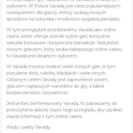
wyborem. W Polsce Vavada jest coraz popularniejszym
rozwiązaniem dla graczy, którzy szukają nowych
sposobów na rozrywkę i możliwości wygrania pieniędzy.
W tym przeglądzie przedstawimy Vavada jako online
casino, które oferuje szeroki wybór gier, korzystne
warunki bonusowe i bezpieczne transakcje. Jeśli jesteś
nowym graczem, który szuka najlepszego online casino,
to Vavada jest idealnym wyborem.
W Vavada możesz znaleźć wiele różnych gier, w tym
popularne sloty, ruletke, blackjacki i wiele innych.
Głównym celem Vavady jest zapewnienie swoim
graczom najlepszych warunków do gry, a także
bezpieczeństwo i prywatność.
Jeśli jesteś zainteresowany Vavadą, to zapraszamy do
przeczytania dalszej części tego przeglądu, aby uzyskać
więcej informacji o tym online casino.
Wady i zalety Vavady: