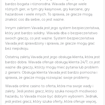
bardzo bogata i różnorodna. Wavada oferuje wiele
różnych gier, w tym gry kasynowe, gry karciane, gry
hazardowe i wiele innych. To sprawia, że gracze mogą
znaleźć coś dla siebie, co jest ważne.
Innym zaletem Vavada jest jego system bezpieczeństwa,
który jest bardzo solidny. Wavada dba o bezpieczeństwo
swoich graczy, co jest ważne. System bezpieczeństwa
Vavada jest sprawdzony i sprawia, że gracze mogą grać
bez niepokoju.
Ostatnią zaletą Vavada jest jego obsługa klienta, która jest
bardzo dobra. Wavada oferuje obsługę klienta 24/7, co jest
ważne dla graczy, którzy mogą mieć pytania lub problem
z gierami. Obsługa klienta Vavada jest bardzo pomocna i
sprawia, że gracze mogą rozwiązać swoje problemy.
Wavada online casino to oferta, która ma swoje wady i
zalety. Jeśli jesteś gracz, który szuka nowych możliwości
hazardu, to Vavada może być dobrym wyborem. Jednak,
jeśli jesteś gracz, który szuka oferty, która oferuje więcej,