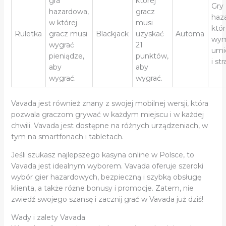
gra
której
Gry
hazardowa,
gracz
haz
w której
musi
któr
Ruletka
gracz musi
Blackjack
uzyskać
Automa
wym
wygrać
21
umi
pieniądze,
punktów,
i str
aby
aby
wygrać.
wygrać.
Vavada jest również znany z swojej mobilnej wersji, która
pozwala graczom grywać w każdym miejscu i w każdej
chwili. Vavada jest dostępne na różnych urządzeniach, w
tym na smartfonach i tabletach.
Jeśli szukasz najlepszego kasyna online w Polsce, to
Vavada jest idealnym wyborem. Vavada oferuje szeroki
wybór gier hazardowych, bezpieczną i szybką obsługę
klienta, a także różne bonusy i promocje. Zatem, nie
zwiedź swojego szansę i zacznij grać w Vavada już dziś!
Wady i zalety Vavada