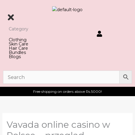
Skip
to
content
Category
Clothing
Skin Care
Hair Care
Bundles
Blogs
Free shipping on orders above Rs.5000!
Vavada online casino w