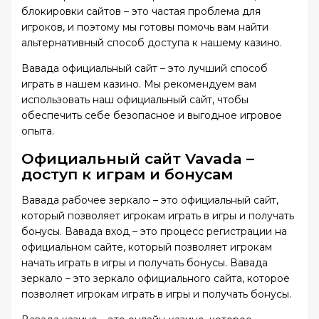
блокировки сайтов – это частая проблема для
игроков, и поэтому мы готовы помочь вам найти
альтернативный способ доступа к нашему казино.
Вавада официальный сайт – это лучший способ
играть в нашем казино. Мы рекомендуем вам
использовать наш официальный сайт, чтобы
обеспечить себе безопасное и выгодное игровое
опыта.
Официальный сайт Vavada –
доступ к играм и бонусам
Вавада рабочее зеркало – это официальный сайт,
который позволяет игрокам играть в игры и получать
бонусы. Вавада вход – это процесс регистрации на
официальном сайте, который позволяет игрокам
начать играть в игры и получать бонусы. Вавада
зеркало – это зеркало официального сайта, которое
позволяет игрокам играть в игры и получать бонусы.