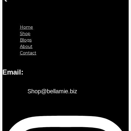
Menu
Home
Shop
Blogs
About
Contact
Email:
Shop@bellamie.biz
Instagram