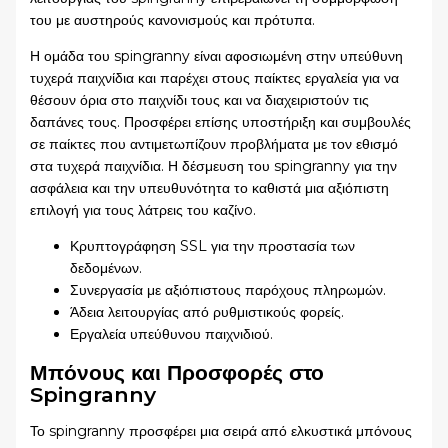
του με αυστηρούς κανονισμούς και πρότυπα.
Η ομάδα του spingranny είναι αφοσιωμένη στην υπεύθυνη
τυχερά παιχνίδια και παρέχει στους παίκτες εργαλεία για να
θέσουν όρια στο παιχνίδι τους και να διαχειριστούν τις
δαπάνες τους. Προσφέρει επίσης υποστήριξη και συμβουλές
σε παίκτες που αντιμετωπίζουν προβλήματα με τον εθισμό
στα τυχερά παιχνίδια. Η δέσμευση του spingranny για την
ασφάλεια και την υπευθυνότητα το καθιστά μια αξιόπιστη
επιλογή για τους λάτρεις του καζίνo.
Κρυπτογράφηση SSL για την προστασία των
δεδομένων.
Συνεργασία με αξιόπιστους παρόχους πληρωμών.
Άδεια λειτουργίας από ρυθμιστικούς φορείς.
Εργαλεία υπεύθυνου παιχνιδιού.
Μπόνους και Προσφορές στο
Spingranny
Το spingranny προσφέρει μια σειρά από ελκυστικά μπόνους