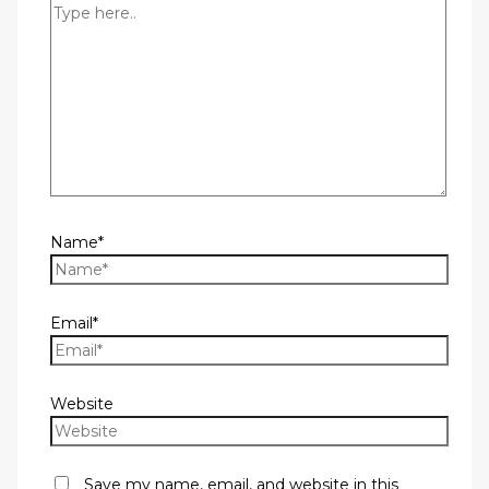
Name*
Email*
Website
Save my name, email, and website in this