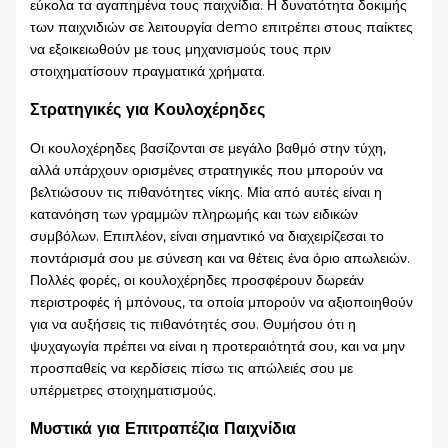
εύκολα τα αγαπημένα τους παιχνίδια. Η δυνατότητα δοκιμής
των παιχνιδιών σε λειτουργία demo επιτρέπει στους παίκτες
να εξοικειωθούν με τους μηχανισμούς τους πριν
στοιχηματίσουν πραγματικά χρήματα.
Στρατηγικές για Κουλοχέρηδες
Οι κουλοχέρηδες βασίζονται σε μεγάλο βαθμό στην τύχη,
αλλά υπάρχουν ορισμένες στρατηγικές που μπορούν να
βελτιώσουν τις πιθανότητες νίκης. Μία από αυτές είναι η
κατανόηση των γραμμών πληρωμής και των ειδικών
συμβόλων. Επιπλέον, είναι σημαντικό να διαχειρίζεσαι το
ποντάρισμά σου με σύνεση και να θέτεις ένα όριο απωλειών.
Πολλές φορές, οι κουλοχέρηδες προσφέρουν δωρεάν
περιστροφές ή μπόνους, τα οποία μπορούν να αξιοποιηθούν
για να αυξήσεις τις πιθανότητές σου. Θυμήσου ότι η
ψυχαγωγία πρέπει να είναι η προτεραιότητά σου, και να μην
προσπαθείς να κερδίσεις πίσω τις απώλειές σου με
υπέρμετρες στοιχηματισμούς.
Μυστικά για Επιτραπέζια Παιχνίδια