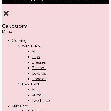
Category
Menu
Clothing
WESTERN
ALL
Tops
Dresses
Bottom
Co-Ords
Hoodies
EASTERN
ALL
Kurta
Two Piece
Skin Care