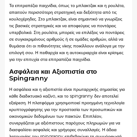
Τα επιτραπέζια παιχνίδια, όπως το μπλακτζακ και η ρουλέτα,
απαιτούν περισσότερη στρατηγική και δεξιότητα από τις
κουλοχέρηδες. Στο μπλακτζακ, είναι σημαντικό να γνωρίζεις
τις βασικές στρατηγικές και να αποφεύγεις να ποντάρεις
υπερβολικά. Στη ρουλέτα, μπορείς να επιλέξεις να ποντάρεις
σε συγκεκριμένους αριθμούς ή σε ομάδες αριθμών, αλλά να
θυμάσαι ότι οι πιθανότητες νίκης ποικίλλουν ανάλογα με την
επιλογή σου. Η πειθαρχία και η αυτοκυριαρχία είναι κρίσιμες
για την επιτυχία στα επιτραπέζια παιχνίδια.
Ασφάλεια και Αξιοπιστία στο
Spingranny
Η ασφάλεια και η αξιοπιστία είναι πρωταρχικής σημασίας για
κάθε διαδικτυακό καζίνo, και το spingranny δεν αποτελεί
εξαίρεση. Η πλατφόρμα χρησιμοποιεί προηγμένη τεχνολογία
κρυπτογράφησης για την προστασία των προσωπικών και
οικονομικών δεδομένων των παικτών. Επιπλέον,
συνεργάζεται με αξιόπιστους παρόχους πληρωμών για να
διασφαλίσει ασφαλείς και γρήγορες συναλλαγές. Η άδεια
λειτουργίας του spingranny επιβεβαιώνει τη συμμόρφωσή