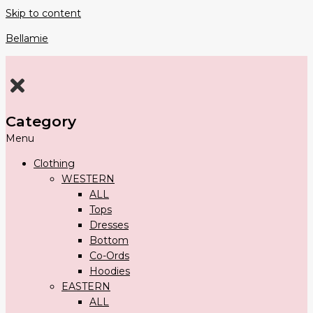
Skip to content
Bellamie
Category
Menu
Clothing
WESTERN
ALL
Tops
Dresses
Bottom
Co-Ords
Hoodies
EASTERN
ALL