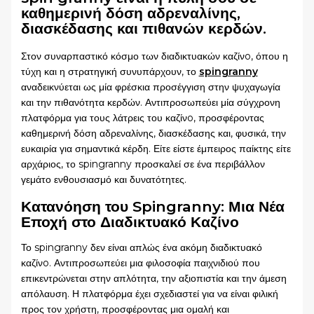
καθημερινή δόση αδρεναλίνης,
διασκέδασης και πιθανών κερδών.
Στον συναρπαστικό κόσμο των διαδικτυακών καζίνo, όπου η
τύχη και η στρατηγική συνυπάρχουν, το
spingranny
αναδεικνύεται ως μία φρέσκια προσέγγιση στην ψυχαγωγία
και την πιθανότητα κερδών. Αντιπροσωπεύει μία σύγχρονη
πλατφόρμα για τους λάτρεις του καζίνo, προσφέροντας
καθημερινή δόση αδρεναλίνης, διασκέδασης και, φυσικά, την
ευκαιρία για σημαντικά κέρδη. Είτε είστε έμπειρος παίκτης είτε
αρχάριος, το spingranny προσκαλεί σε ένα περιβάλλον
γεμάτο ενθουσιασμό και δυνατότητες.
Κατανόηση του Spingranny: Μια Νέα
Εποχή στο Διαδικτυακό Καζίνο
Το spingranny δεν είναι απλώς ένα ακόμη διαδικτυακό
καζίνo. Αντιπροσωπεύει μια φιλοσοφία παιχνιδιού που
επικεντρώνεται στην απλότητα, την αξιοπιστία και την άμεση
απόλαυση. Η πλατφόρμα έχει σχεδιαστεί για να είναι φιλική
προς τον χρήστη, προσφέροντας μια ομαλή και