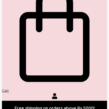
Cart
Free shipping on orders above Rs.5000!