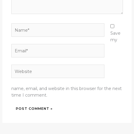
Name*
Save
my
Email*
Website
name, email, and website in this browser for the next
time I comment.