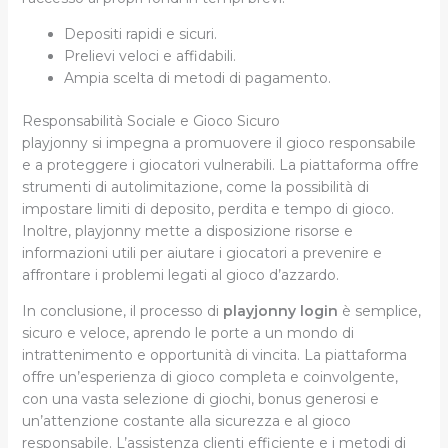
Depositi rapidi e sicuri.
Prelievi veloci e affidabili.
Ampia scelta di metodi di pagamento.
Responsabilità Sociale e Gioco Sicuro
playjonny si impegna a promuovere il gioco responsabile
e a proteggere i giocatori vulnerabili. La piattaforma offre
strumenti di autolimitazione, come la possibilità di
impostare limiti di deposito, perdita e tempo di gioco.
Inoltre, playjonny mette a disposizione risorse e
informazioni utili per aiutare i giocatori a prevenire e
affrontare i problemi legati al gioco d’azzardo.
In conclusione, il processo di
playjonny login
è semplice,
sicuro e veloce, aprendo le porte a un mondo di
intrattenimento e opportunità di vincita. La piattaforma
offre un’esperienza di gioco completa e coinvolgente,
con una vasta selezione di giochi, bonus generosi e
un’attenzione costante alla sicurezza e al gioco
responsabile. L’assistenza clienti efficiente e i metodi di