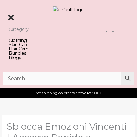
Skip
to
content
Category
Clothing
Skin Care
Hair Care
Bundles
Blogs
Free shipping on orders above Rs.5000!
Sblocca Emozioni Vincenti