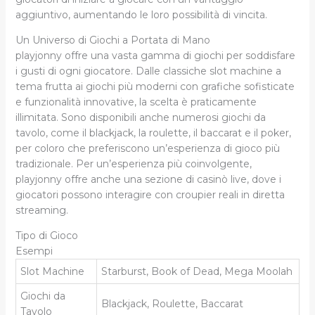
aggiuntivo, aumentando le loro possibilità di vincita.
Un Universo di Giochi a Portata di Mano
playjonny offre una vasta gamma di giochi per soddisfare
i gusti di ogni giocatore. Dalle classiche slot machine a
tema frutta ai giochi più moderni con grafiche sofisticate
e funzionalità innovative, la scelta è praticamente
illimitata. Sono disponibili anche numerosi giochi da
tavolo, come il blackjack, la roulette, il baccarat e il poker,
per coloro che preferiscono un’esperienza di gioco più
tradizionale. Per un’esperienza più coinvolgente,
playjonny offre anche una sezione di casinò live, dove i
giocatori possono interagire con croupier reali in diretta
streaming.
Tipo di Gioco
Esempi
Slot Machine
Starburst, Book of Dead, Mega Moolah
Giochi da
Blackjack, Roulette, Baccarat
Tavolo