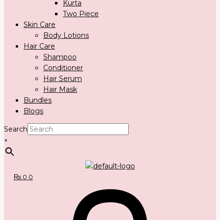
Kurta
Two Piece
Skin Care
Body Lotions
Hair Care
Shampoo
Conditioner
Hair Serum
Hair Mask
Bundles
Blogs
Search
×
₨
0
0