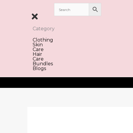
Skip
to
content
Category
Clothing
Skin
Care
Hair
Care
Bundles
Blogs