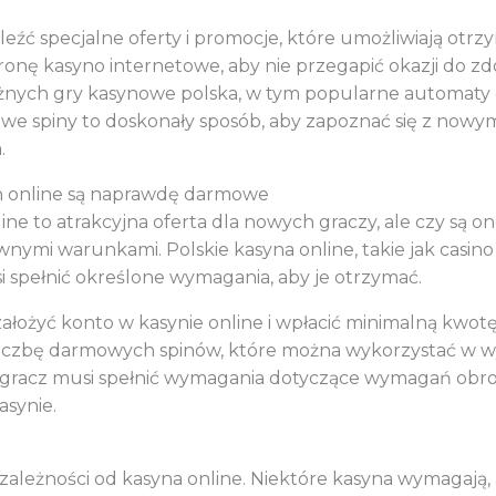
leźć specjalne oferty i promocje, które umożliwiają ot
ronę kasyno internetowe, aby nie przegapić okazji do z
óżnych gry kasynowe polska, w tym popularne automaty 
e spiny to doskonały sposób, aby zapoznać się z nowymi
.
h online są naprawdę darmowe
ne to atrakcyjna oferta dla nowych graczy, ale czy są
wnymi warunkami. Polskie kasyna online, takie jak casino
i spełnić określone wymagania, aby je otrzymać.
ałożyć konto w kasynie online i wpłacić minimalną kwotę
 liczbę darmowych spinów, które można wykorzystać w 
 gracz musi spełnić wymagania dotyczące wymagań obrot
asynie.
leżności od kasyna online. Niektóre kasyna wymagają, a