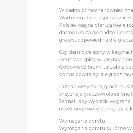
W casino pl można również zna
Warto regularnie sprawdzać st
Polskie kasyna oferują wiele r
darmo lub za pieniądze. Darmow
gra jest odpowiednia dla gracza
Czy darmowe spiny w kasynac
Darmowe spiny w kasynach onli
Odpowiedź brzmi: tak, ale z pe
bonus powitalny, ale gracz mus
Przede wszystkim, gracz musi z
przyznaje graczowi określoną
Jednak, aby wypłacić wygrane,
określoną kwotę pieniędzy w k
Wymagania obrotu
Wymagania obrotu są różne w za