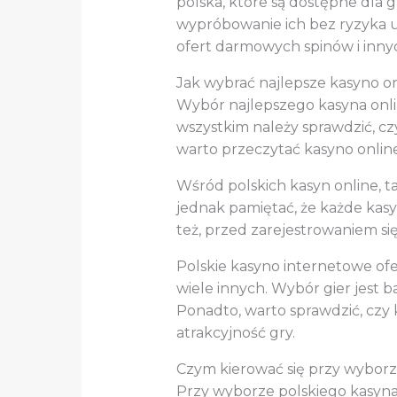
polska, które są dostępne dla 
wypróbowanie ich bez ryzyka ut
ofert darmowych spinów i inny
Jak wybrać najlepsze kasyno o
Wybór najlepszego kasyna onl
wszystkim należy sprawdzić, czy
warto przeczytać kasyno online 
Wśród polskich kasyn online, t
jednak pamiętać, że każde kas
też, przed zarejestrowaniem si
Polskie kasyno internetowe ofe
wiele innych. Wybór gier jest
Ponadto, warto sprawdzić, czy 
atrakcyjność gry.
Czym kierować się przy wyborz
Przy wyborze polskiego kasyna 