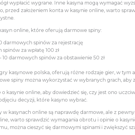
ógł wypłacić wygrane. Inne kasyna mogą wymagać wyżs
, przed założeniem konta w kasynie online, warto spraw
zystne.
kasyn online, które oferują darmowe spiny:
20 darmowych spinów za rejestrację
 spinów za wpłatę 100 zł
– 10 darmowych spinów za obstawienie 50 zł
k gry kasynowe polska, oferują różne rodzaje gier, w tym 
rmowe spiny można wykorzystać w wybranych grach, aby 
o kasynie online, aby dowiedzieć się, czy jest ono uczci
jęciu decyzji, które kasyno wybrać.
 w kasynach online są naprawdę darmowe, ale z pewny
ne, warto sprawdzić wymagania obrotu i opinie o kasynie
emu, można cieszyć się darmowymi spinami i zwiększyć s