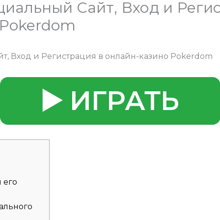
иальный Сайт, Вход и Регис
 Pokerdom
, Вход и Регистрация в онлайн-казино Pokerdom
▶️ ИГРАТЬ
 его
ального