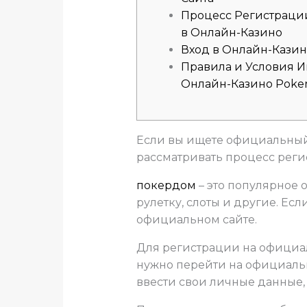
Процесс Регистраци
в Онлайн-Казино
Вход в Онлайн-Кази
Правила и Условия И
Онлайн-Казино Poke
Если вы ищете официальный 
рассматривать процесс реги
покердом
– это популярное 
рулетку, слоты и другие. Есл
официальном сайте.
Для регистрации на официал
нужно перейти на официальн
ввести свои личные данные,