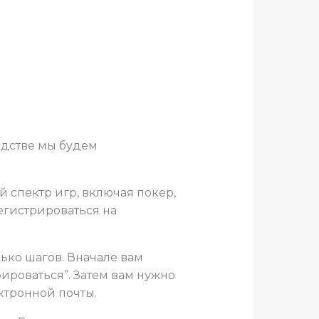
одстве мы будем
 спектр игр, включая покер,
регистрироваться на
ько шагов. Вначале вам
ироваться”. Затем вам нужно
ктронной почты.