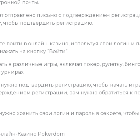
тронной почты.
ет отправлено письмо с подтверждением регистраци
у, чтобы подтвердить регистрацию.
е войти в онлайн-казино, используя свои логин и п
 нажать на кнопку “Войти”.
ать в различные игры, включая покер, рулетку, бинг
турнирах.
м нужно подтвердить регистрацию, чтобы начать игра
ерждением регистрации, вам нужно обратиться к п
 нужно хранить свои логин и пароль в секрете, чтоб
Онлайн-Казино Pokerdom