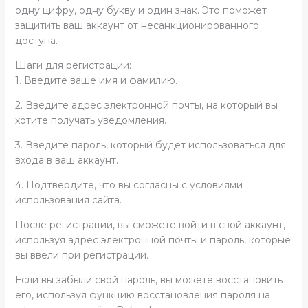
одну цифру, одну букву и один знак. Это поможет
защитить ваш аккаунт от несанкционированного
доступа.
Шаги для регистрации:
1. Введите ваше имя и фамилию.
2. Введите адрес электронной почты, на который вы
хотите получать уведомления.
3. Введите пароль, который будет использоваться для
входа в ваш аккаунт.
4. Подтвердите, что вы согласны с условиями
использования сайта.
После регистрации, вы сможете войти в свой аккаунт,
используя адрес электронной почты и пароль, которые
вы ввели при регистрации.
Если вы забыли свой пароль, вы можете восстановить
его, используя функцию восстановления пароля на