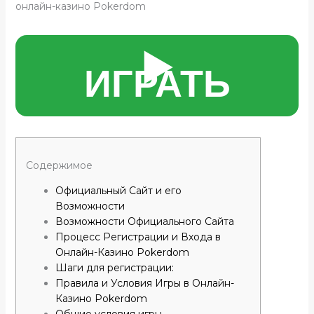
онлайн-казино Pokerdom
▶️
ИГРАТЬ
Содержимое
Официальный Сайт и его
Возможности
Возможности Официального Сайта
Процесс Регистрации и Входа в
Онлайн-Казино Pokerdom
Шаги для регистрации:
Правила и Условия Игры в Онлайн-
Казино Pokerdom
Общие условия игры