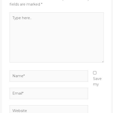
fields are marked
*
Type
here..
Name*
Save
my
Email*
Website