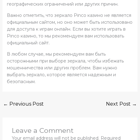
географических ограничений или других причин.
Важно отметить, что зеркало Pinco казино не является
официальным сайтом, но оно может быть использовано
для доступа к играм онлайн. Если вы хотите играть в
Pinco казино, то мы рекомендуем вам использовать
официальный сайт.
В любом случае, мы рекомендуем вам быть
осторожными при выборе зеркала, чтобы избежать
мошенничества или других проблем. Вам нужно
выбрать зеркало, которое является надежным и
безопасным.
←
Previous Post
Next Post
→
Leave a Comment
Your email address will not be published.
Required