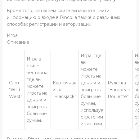
Кроме того, на нашем сайте вы можете найти
информацию о входе в Pinco, а также о различных
способах регистрации и авторизации.
Игра
Описание
Игра, где
И
Игра в
вы
в
стиле
можете
м
вестерна,
играть на
и
где вы
Слот
Карточная
деньги и
Рулетка
д
можете
“Wild
игра
выиграть
“European
в
играть на
West”
“Blackjack”
большие
Roulette”
б
деньги и
суммы,
с
выиграть
используя
и
большие
стратегии
с
суммы.
и тактики.
и