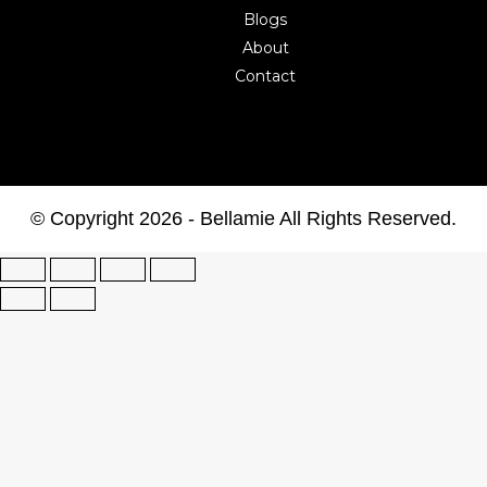
Blogs
About
Contact
© Copyright 2026 - Bellamie All Rights Reserved.