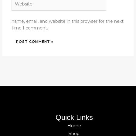
Website
name, email, and website in this browser for the next
time I comment.
Quick Links
Home
Shop