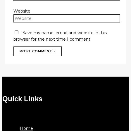
Website
Save my name, email, and website in this
browser for the next time I comment.
Quick Links
Menu
Home