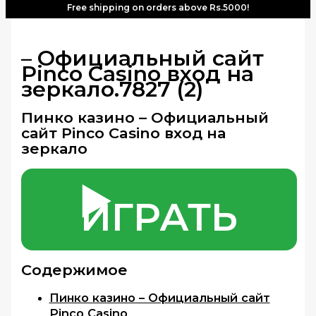
Free shipping on orders above Rs.5000!
– Официальный сайт
Pinco Casino вход на
зеркало.7827 (2)
Пинко казино – Официальный
сайт Pinco Casino вход на
зеркало
▶️
ИГРАТЬ
Содержимое
Пинко казино – Официальный сайт
Pinco Casino