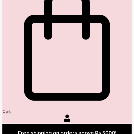
Cart
Free shipping on orders above Rs.5000!