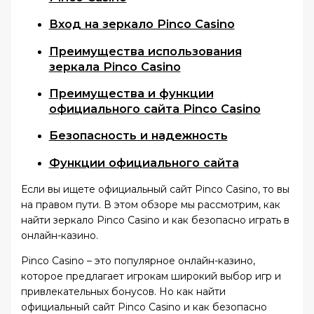
Вход на зеркало Pinco Casino
Преимущества использования
зеркала Pinco Casino
Преимущества и функции
официального сайта Pinco Casino
Безопасность и надежность
Функции официального сайта
Если вы ищете официальный сайт Pinco Casino, то вы
на правом пути. В этом обзоре мы рассмотрим, как
найти зеркало Pinco Casino и как безопасно играть в
онлайн-казино.
Pinco Casino – это популярное онлайн-казино,
которое предлагает игрокам широкий выбор игр и
привлекательных бонусов. Но как найти
официальный сайт Pinco Casino и как безопасно