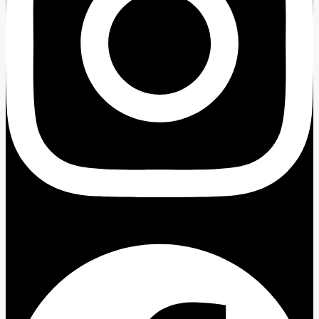
Facebook