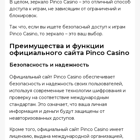
В целом, зеркало Pinco Casino – это отличный способ
доступа к играм, не зависящим от ограничений и
блокировок.
Так что, если вы ищете безопасный доступ к играм
Pinco Casino, то зеркало – это ваш выбор.
Преимущества и функции
официального сайта Pinco Casino
Безопасность и надежность
Официальный сайт Pinco Casino обеспечивает
безопасность и надежность своих пользователей,
используя современные технологии шифрования и
проверку на соответствие международным
стандартам. Это означает, что ваша личная
информация и деньги будут защищены от
неавторизованных доступов.
Кроме того, официальный сайт Pinco Casino имеет
лицензию, выдана международной организацией,