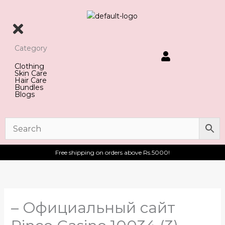
Skip
to
content
Category
Clothing
Skin Care
Hair Care
Bundles
Blogs
Free shipping on orders above Rs.5000!
– Официальный сайт