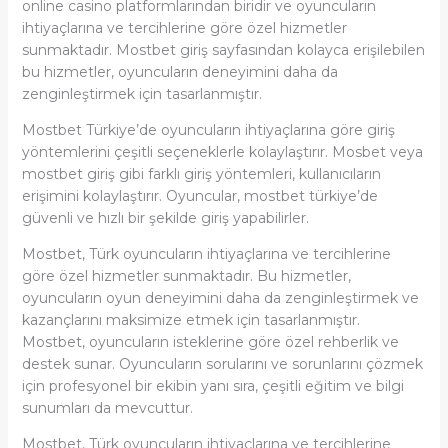
online casino platformlarından biridir ve oyuncuların
ihtiyaçlarına ve tercihlerine göre özel hizmetler
sunmaktadır. Mostbet giriş sayfasından kolayca erişilebilen
bu hizmetler, oyuncuların deneyimini daha da
zenginleştirmek için tasarlanmıştır.
Mostbet Türkiye’de oyuncuların ihtiyaçlarına göre giriş
yöntemlerini çeşitli seçeneklerle kolaylaştırır. Mosbet veya
mostbet giriş gibi farklı giriş yöntemleri, kullanıcıların
erişimini kolaylaştırır. Oyuncular, mostbet türkiye’de
güvenli ve hızlı bir şekilde giriş yapabilirler.
Mostbet, Türk oyuncuların ihtiyaçlarına ve tercihlerine
göre özel hizmetler sunmaktadır. Bu hizmetler,
oyuncuların oyun deneyimini daha da zenginleştirmek ve
kazançlarını maksimize etmek için tasarlanmıştır.
Mostbet, oyuncuların isteklerine göre özel rehberlik ve
destek sunar. Oyuncuların sorularını ve sorunlarını çözmek
için profesyonel bir ekibin yanı sıra, çeşitli eğitim ve bilgi
sunumları da mevcuttur.
Mostbet, Türk oyuncuların ihtiyaçlarına ve tercihlerine