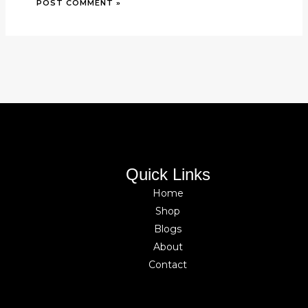
Quick Links
Home
Shop
Blogs
About
Contact