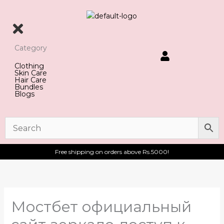
Skip
to
content
Category
Clothing
Skin Care
Hair Care
Bundles
Blogs
Free shipping on orders above Rs.5000!
Мостбет официальный