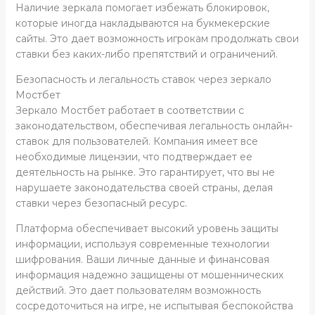
Наличие зеркала помогает избежать блокировок,
которые иногда накладываются на букмекерские
сайты. Это дает возможность игрокам продолжать свои
ставки без каких-либо препятствий и ограничений.
Безопасность и легальность ставок через зеркало
Мостбет
Зеркало Мостбет работает в соответствии с
законодательством, обеспечивая легальность онлайн-
ставок для пользователей. Компания имеет все
необходимые лицензии, что подтверждает ее
деятельность на рынке. Это гарантирует, что вы не
нарушаете законодательства своей страны, делая
ставки через безопасный ресурс.
Платформа обеспечивает высокий уровень защиты
информации, используя современные технологии
шифрования. Ваши личные данные и финансовая
информация надежно защищены от мошеннических
действий. Это дает пользователям возможность
сосредоточиться на игре, не испытывая беспокойства