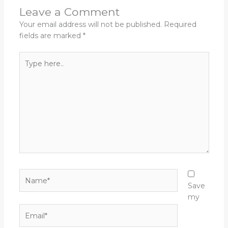
Leave a Comment
Your email address will not be published.
Required
fields are marked
*
Type
here..
Name*
Save
my
Email*