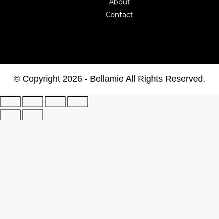
About
Contact
© Copyright 2026 - Bellamie All Rights Reserved.