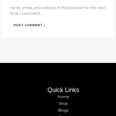
name, email, and website in this browser for the next
time I comment.
Quick Links
Home
Shop
Blogs