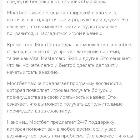
среде, не беспокоясь о языковых барьерах.
Мостбет также предлагает широкий спектр игр,
включая слоты, карточные игры, рулетку и другие. Это
означает, что вы можете найти игру, которая вам
понравится, и насладиться игрой в казино.
Кроме того, Мостбет предлагает множество способов
оплаты, включая популярные платежные системы,
такие как Visa, Mastercard, Skrill и другие. Это означает,
что вы можете легко и быстро сделать депозит и
начать играть в казино.
Мостбет также предлагает программу лояльности,
которая позволяет игрокам получать бонусы и
преимущества за свою лояльность к казино. Это
означает, что вы можете получать дополнительные
преимущества за свою игру.
Наконец, Мостбет предлагает 24/7 поддержку,
которая поможет вам в любое время, если у вас
возникнут вопросы или проблемы. Это означает, что вы