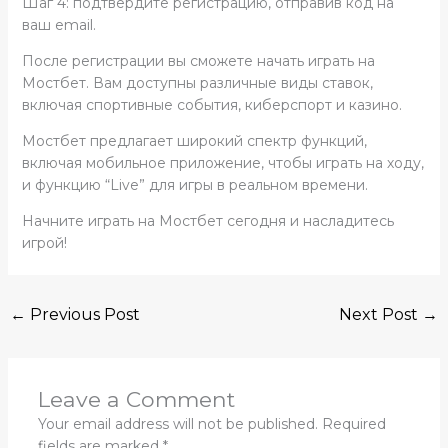
Шаг 4: подтвердите регистрацию, отправив код на
ваш email.
После регистрации вы сможете начать играть на
Мостбет. Вам доступны различные виды ставок,
включая спортивные события, киберспорт и казино.
Мостбет предлагает широкий спектр функций,
включая мобильное приложение, чтобы играть на ходу,
и функцию “Live” для игры в реальном времени.
Начните играть на Мостбет сегодня и насладитесь
игрой!
←
Previous Post
Next Post
→
Leave a Comment
Your email address will not be published.
Required
fields are marked
*