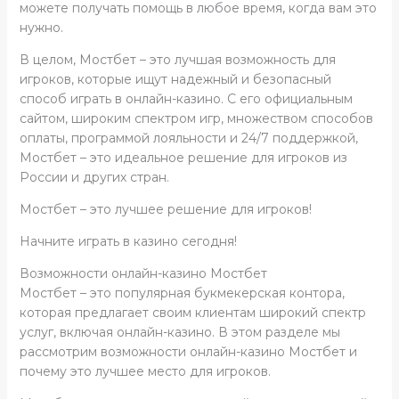
можете получать помощь в любое время, когда вам это
нужно.
В целом, Мостбет – это лучшая возможность для
игроков, которые ищут надежный и безопасный
способ играть в онлайн-казино. С его официальным
сайтом, широким спектром игр, множеством способов
оплаты, программой лояльности и 24/7 поддержкой,
Мостбет – это идеальное решение для игроков из
России и других стран.
Мостбет – это лучшее решение для игроков!
Начните играть в казино сегодня!
Возможности онлайн-казино Мостбет
Мостбет – это популярная букмекерская контора,
которая предлагает своим клиентам широкий спектр
услуг, включая онлайн-казино. В этом разделе мы
рассмотрим возможности онлайн-казино Мостбет и
почему это лучшее место для игроков.