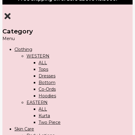
Category
Menu
Clothing
WESTERN
ALL
Tops
Dresses
Bottom
Co-Ords
Hoodies
EASTERN
ALL
Kurta
Two Piece
Skin Care