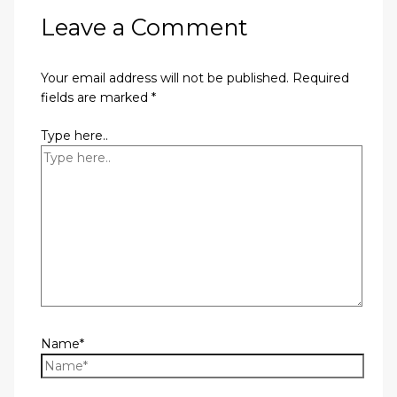
Leave a Comment
Your email address will not be published.
Required
fields are marked
*
Type here..
Name*