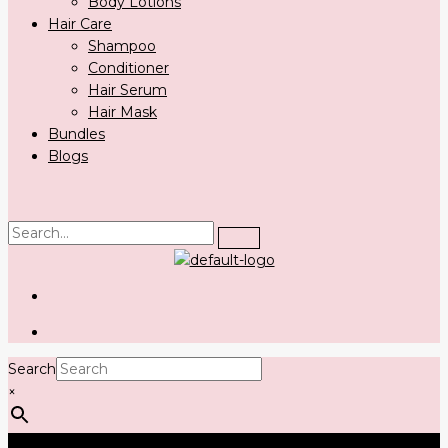
Body Lotions
Hair Care
Shampoo
Conditioner
Hair Serum
Hair Mask
Bundles
Blogs
Search
×