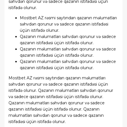
səhvdən qorunur və sadece qazanın istifadəsi üçün
istifadə olunur.
Mostbet AZ rəsmi saytından qazanın məlumatları
səhvdən qorunur və sadece qazanın istifadəsi
üçün istifadə olunur.
Qazanın məlumatları səhvdən qorunur və sadece
qazanın istifadəsi üçün istifadə olunur.
Qazanın məlumatları səhvdən qorunur və sadece
qazanın istifadəsi üçün istifadə olunur.
Qazanın məlumatları səhvdən qorunur və sadece
qazanın istifadəsi üçün istifadə olunur.
Mostbet AZ rəsmi saytından qazanın məlumatları
səhvdən qorunur və sadece qazanın istifadəsi üçün
istifadə olunur. Qazanın məlumatları səhvdən qorunur
və sadece qazanın istifadəsi üçün istifadə olunur.
Qazanın məlumatları səhvdən qorunur və sadece
qazanın istifadəsi üçün istifadə olunur. Qazanın
məlumatları səhvdən qorunur və sadece qazanın
istifadəsi üçün istifadə olunur.