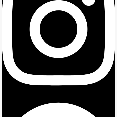
Facebook