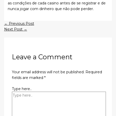
as condições de cada casino antes de se registrar e de
nunca jogar com dinheiro que não pode perder.
←
Previous Post
Next Post
→
Leave a Comment
Your email address will not be published.
Required
fields are marked
*
Type here..