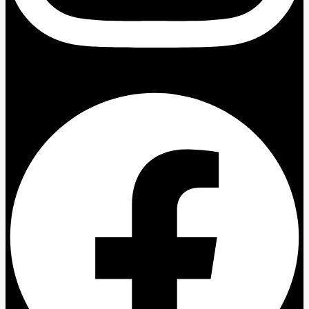
Facebook