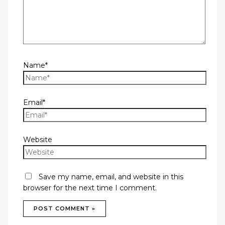
Name*
Email*
Website
Save my name, email, and website in this
browser for the next time I comment.