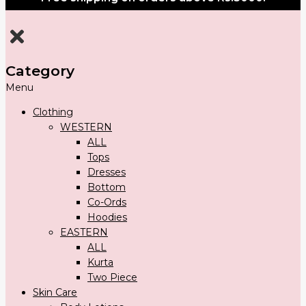
Category
Menu
Clothing
WESTERN
ALL
Tops
Dresses
Bottom
Co-Ords
Hoodies
EASTERN
ALL
Kurta
Two Piece
Skin Care