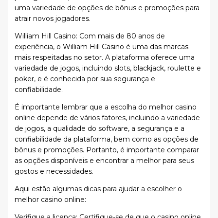
uma variedade de opções de bônus e promoções para
atrair novos jogadores.
William Hill Casino: Com mais de 80 anos de
experiência, o William Hill Casino é uma das marcas
mais respeitadas no setor. A plataforma oferece uma
variedade de jogos, incluindo slots, blackjack, roulette e
poker, e é conhecida por sua segurança e
confiabilidade.
É importante lembrar que a escolha do melhor casino
online depende de vários fatores, incluindo a variedade
de jogos, a qualidade do software, a segurança e a
confiabilidade da plataforma, bem como as opções de
bônus e promoções. Portanto, é importante comparar
as opções disponíveis e encontrar a melhor para seus
gostos e necessidades.
Aqui estão algumas dicas para ajudar a escolher o
melhor casino online:
Verifique a licença: Certifique-se de que o casino online