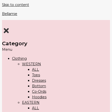
Skip to content
Bellamie
Category
Menu
Clothing
WESTERN
ALL
Tops
Dresses
Bottom
Co-Ords
Hoodies
EASTERN
ALL