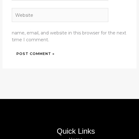
Website
name, email, and website in this browser for the next
time I comment.
Quick Links