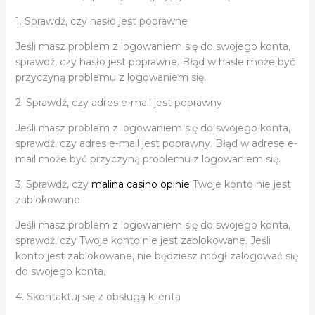
1. Sprawdź, czy hasło jest poprawne
Jeśli masz problem z logowaniem się do swojego konta,
sprawdź, czy hasło jest poprawne. Błąd w hasle może być
przyczyną problemu z logowaniem się.
2. Sprawdź, czy adres e-mail jest poprawny
Jeśli masz problem z logowaniem się do swojego konta,
sprawdź, czy adres e-mail jest poprawny. Błąd w adrese e-
mail może być przyczyną problemu z logowaniem się.
3. Sprawdź, czy
malina casino opinie
Twoje konto nie jest
zablokowane
Jeśli masz problem z logowaniem się do swojego konta,
sprawdź, czy Twoje konto nie jest zablokowane. Jeśli
konto jest zablokowane, nie będziesz mógł zalogować się
do swojego konta.
4. Skontaktuj się z obsługą klienta