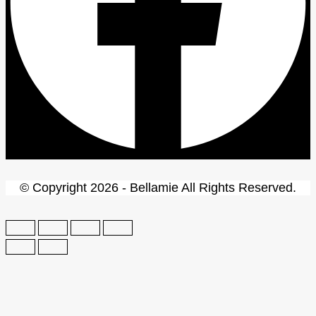
© Copyright 2026 - Bellamie All Rights Reserved.