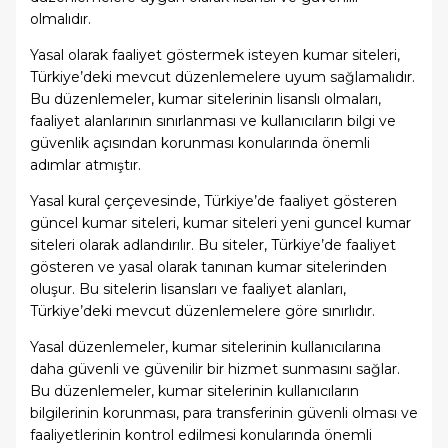
olmalıdır.
Yasal olarak faaliyet göstermek isteyen kumar siteleri,
Türkiye’deki mevcut düzenlemelere uyum sağlamalıdır.
Bu düzenlemeler, kumar sitelerinin lisanslı olmaları,
faaliyet alanlarının sınırlanması ve kullanıcıların bilgi ve
güvenlik açısından korunması konularında önemli
adımlar atmıştır.
Yasal kural çerçevesinde, Türkiye’de faaliyet gösteren
güncel kumar siteleri, kumar siteleri yeni guncel kumar
siteleri olarak adlandırılır. Bu siteler, Türkiye’de faaliyet
gösteren ve yasal olarak tanınan kumar sitelerinden
oluşur. Bu sitelerin lisansları ve faaliyet alanları,
Türkiye’deki mevcut düzenlemelere göre sınırlıdır.
Yasal düzenlemeler, kumar sitelerinin kullanıcılarına
daha güvenli ve güvenilir bir hizmet sunmasını sağlar.
Bu düzenlemeler, kumar sitelerinin kullanıcıların
bilgilerinin korunması, para transferinin güvenli olması ve
faaliyetlerinin kontrol edilmesi konularında önemli