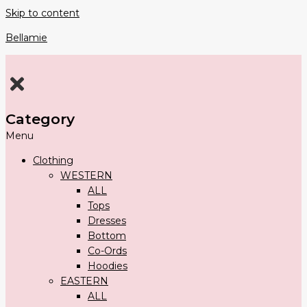
Skip to content
Bellamie
Category
Menu
Clothing
WESTERN
ALL
Tops
Dresses
Bottom
Co-Ords
Hoodies
EASTERN
ALL