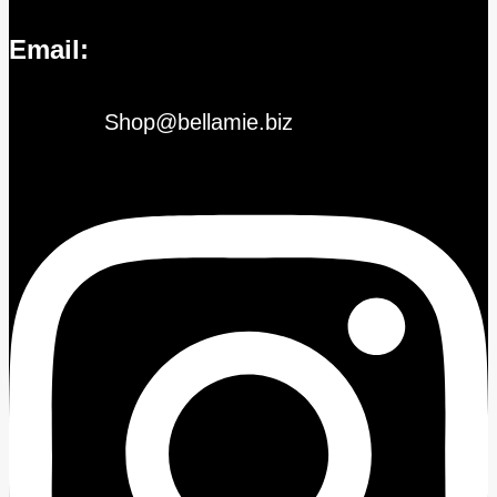
Email:
Shop@bellamie.biz
Instagram