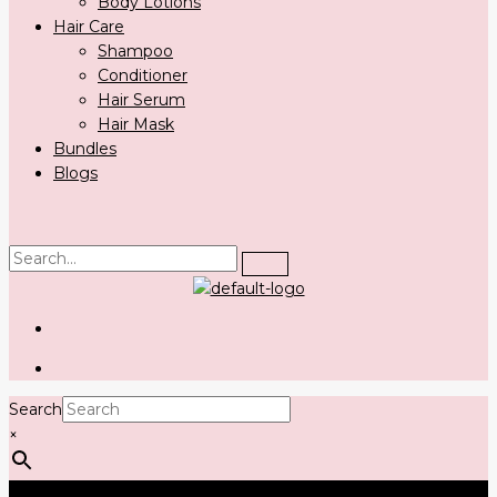
Body Lotions
Hair Care
Shampoo
Conditioner
Hair Serum
Hair Mask
Bundles
Blogs
Search
×