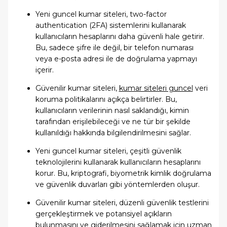
Yeni guncel kumar siteleri, two-factor
authentication (2FA) sistemlerini kullanarak
kullanıcıların hesaplarını daha güvenli hale getirir.
Bu, sadece şifre ile değil, bir telefon numarası
veya e-posta adresi ile de doğrulama yapmayı
içerir.
Güvenilir kumar siteleri,
kumar siteleri guncel
veri
koruma politikalarını açıkça belirtirler. Bu,
kullanıcıların verilerinin nasıl saklandığı, kimin
tarafından erişilebileceği ve ne tür bir şekilde
kullanıldığı hakkında bilgilendirilmesini sağlar.
Yeni guncel kumar siteleri, çeşitli güvenlik
teknolojilerini kullanarak kullanıcıların hesaplarını
korur. Bu, kriptografi, biyometrik kimlik doğrulama
ve güvenlik duvarları gibi yöntemlerden oluşur.
Güvenilir kumar siteleri, düzenli güvenlik testlerini
gerçekleştirmek ve potansiyel açıkların
bulunmasını ve giderilmesini sağlamak için uzman