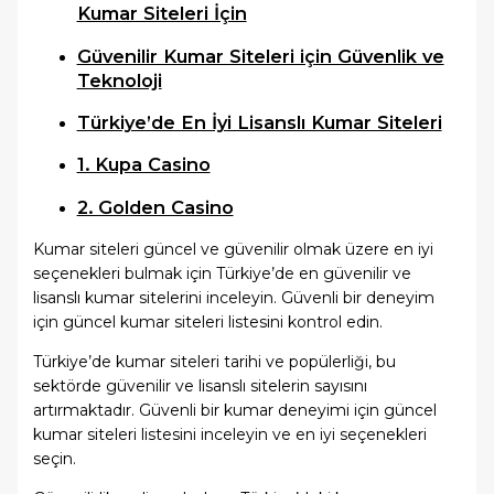
Kumar Siteleri İçin
Güvenilir Kumar Siteleri için Güvenlik ve
Teknoloji
Türkiye’de En İyi Lisanslı Kumar Siteleri
1. Kupa Casino
2. Golden Casino
Kumar siteleri güncel ve güvenilir olmak üzere en iyi
seçenekleri bulmak için Türkiye’de en güvenilir ve
lisanslı kumar sitelerini inceleyin. Güvenli bir deneyim
için güncel kumar siteleri listesini kontrol edin.
Türkiye’de kumar siteleri tarihi ve popülerliği, bu
sektörde güvenilir ve lisanslı sitelerin sayısını
artırmaktadır. Güvenli bir kumar deneyimi için güncel
kumar siteleri listesini inceleyin ve en iyi seçenekleri
seçin.