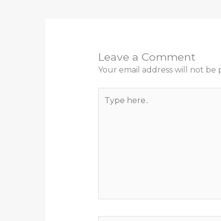
Leave a Comment
Your email address will not be 
Type
here..