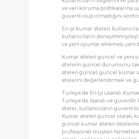
kullanıcıların bilgilerini ve par
ve veri koruma politikalarına u
güvenli olup olmadığını kontr
En iyi kumar siteleri, kullanıcıl
kullanıcıların deneyimini iyileş
ve yeni oyunlar eklemek, yeni b
Kumar siteleri güncel ve yeni o
sitelerin güncel durumunu taki
siteleri güncel, güncel kumar sit
sitelerini değerlendirmek ve güv
Türkiye’de En İyi Lisanslı Kumar
Türkiye’de lisanslı ve güvenili
siteler, kullanıcıların güvenli 
Kumar siteleri güncel olarak, ku
güncel kumar siteleri listeleri
profesyonel müşteri hizmetleri s