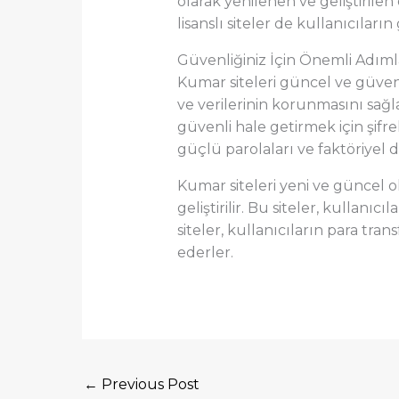
olarak yenilenen ve geliştirilen
lisanslı siteler de kullanıcılar
Güvenliğiniz İçin Önemli Adıml
Kumar siteleri güncel ve güvenil
ve verilerinin korunmasını sağlam
güvenli hale getirmek için şifrel
güçlü parolaları ve faktöriyel 
Kumar siteleri yeni ve güncel o
geliştirilir. Bu siteler, kullanı
siteler, kullanıcıların para tran
ederler.
←
Previous Post