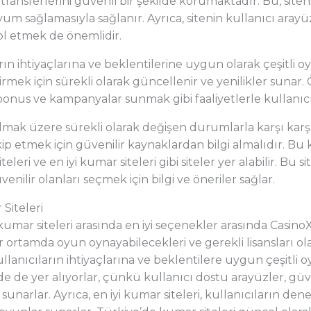
a transferlerini güvenli bir şekilde korumaktadır. Bu, siten
yum sağlamasıyla sağlanır. Ayrıca, sitenin kullanıcı ara
ol etmek de önemlidir.
arın ihtiyaçlarına ve beklentilerine uygun olarak çeşitli oy
tirmek için sürekli olarak güncellenir ve yenilikler sunar
onus ve kampanyalar sunmak gibi faaliyetlerle kullanıcıla
lmak üzere sürekli olarak değişen durumlarla karşı karşı
p etmek için güvenilir kaynaklardan bilgi almalıdır. Bu
eleri ve en iyi kumar siteleri gibi siteler yer alabilir. Bu s
enilir olanları seçmek için bilgi ve öneriler sağlar.
 Siteleri
r kumar siteleri arasında en iyi seçenekler arasında Casin
bir ortamda oyun oynayabilecekleri ve gerekli lisansları ol
llanıcıların ihtiyaçlarına ve beklentilere uygun çeşitli o
nde de yer alıyorlar, çünkü kullanıcı dostu arayüzler, gü
unarlar. Ayrıca, en iyi kumar siteleri, kullanıcıların den