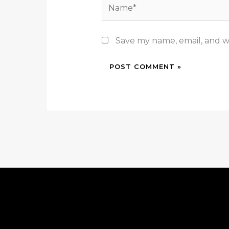
Name*
Save my name, email, and we