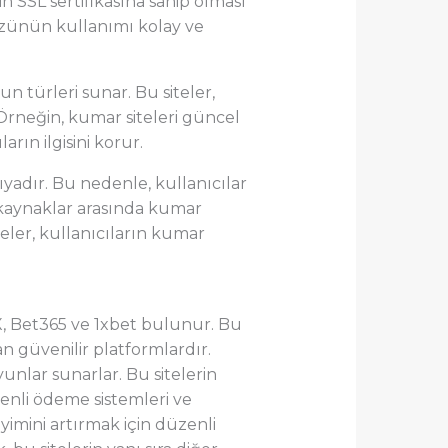
in SSL sertifikasına sahip olması
yüzünün kullanımı kolay ve
un türleri sunar. Bu siteler,
. Örneğin, kumar siteleri güncel
rın ilgisini korur.
yadır. Bu nedenle, kullanıcılar
 kaynaklar arasında kumar
iteler, kullanıcıların kumar
oX, Bet365 ve 1xbet bulunur. Bu
an güvenilir platformlardır.
yunlar sunarlar. Bu sitelerin
venli ödeme sistemleri ve
eyimini artırmak için düzenli