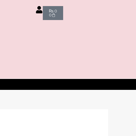
Cart
₨
0
0