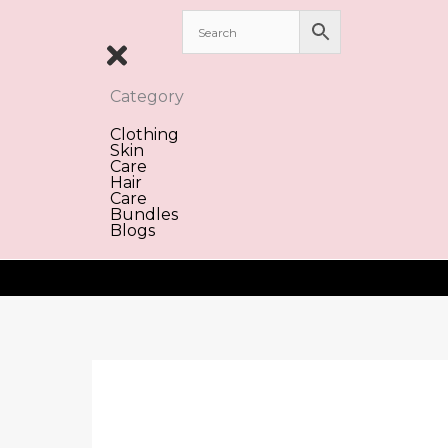
Skip
to
content
Category
Clothing
Skin
Care
Hair
Care
Bundles
Blogs