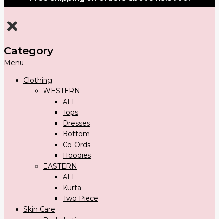
Category
Menu
Clothing
WESTERN
ALL
Tops
Dresses
Bottom
Co-Ords
Hoodies
EASTERN
ALL
Kurta
Two Piece
Skin Care