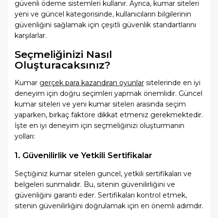
güvenli ödeme sistemleri kullanır. Ayrıca, kumar siteleri
yeni ve güncel kategorisinde, kullanıcıların bilgilerinin
güvenliğini sağlamak için çeşitli güvenlik standartlarını
karşılarlar.
Seçmeliğinizi Nasıl
Oluşturacaksınız?
Kumar
gerçek para kazandıran oyunlar
sitelerinde en iyi
deneyim için doğru seçimleri yapmak önemlidir. Güncel
kumar siteleri ve yeni kumar siteleri arasında seçim
yaparken, birkaç faktöre dikkat etmeniz gerekmektedir.
İşte en iyi deneyim için seçmeliğinizi oluşturmanın
yolları:
1. Güvenilirlik ve Yetkili Sertifikalar
Seçtiğiniz kumar siteleri guncel, yetkili sertifikaları ve
belgeleri sunmalıdır. Bu, sitenin güvenilirliğini ve
güvenliğini garanti eder. Sertifikaları kontrol etmek,
sitenin güvenilirliğini doğrulamak için en önemli adımdır.