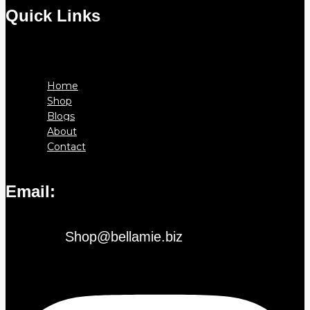
Quick Links
Menu
Home
Shop
Blogs
About
Contact
Email:
Shop@bellamie.biz
Instagram