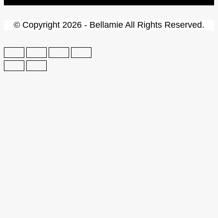
© Copyright 2026 - Bellamie All Rights Reserved.