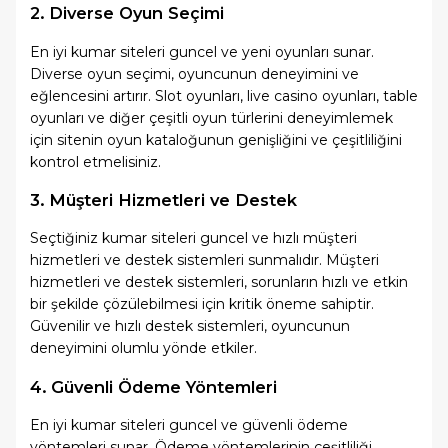
2. Diverse Oyun Seçimi
En iyi kumar siteleri guncel ve yeni oyunları sunar.
Diverse oyun seçimi, oyuncunun deneyimini ve
eğlencesini artırır. Slot oyunları, live casino oyunları, table
oyunları ve diğer çeşitli oyun türlerini deneyimlemek
için sitenin oyun kataloğunun genişliğini ve çeşitliliğini
kontrol etmelisiniz.
3. Müşteri Hizmetleri ve Destek
Seçtiğiniz kumar siteleri guncel ve hızlı müşteri
hizmetleri ve destek sistemleri sunmalıdır. Müşteri
hizmetleri ve destek sistemleri, sorunların hızlı ve etkin
bir şekilde çözülebilmesi için kritik öneme sahiptir.
Güvenilir ve hızlı destek sistemleri, oyuncunun
deneyimini olumlu yönde etkiler.
4. Güvenli Ödeme Yöntemleri
En iyi kumar siteleri guncel ve güvenli ödeme
yöntemleri sunar. Ödeme yöntemlerinin çeşitliliği,