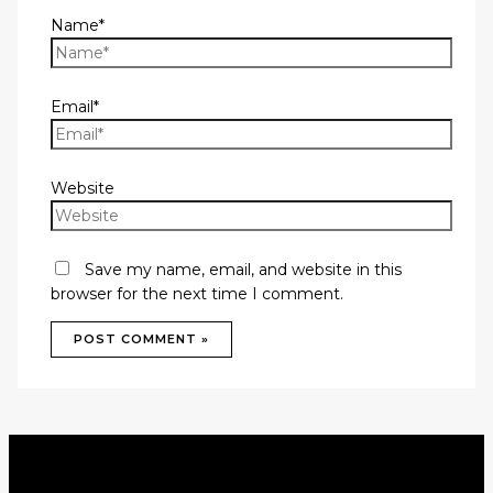
Name*
Email*
Website
Save my name, email, and website in this
browser for the next time I comment.