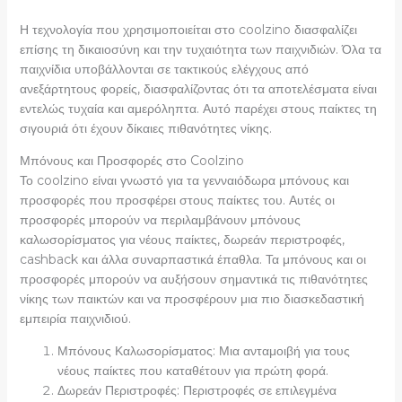
Η τεχνολογία που χρησιμοποιείται στο coolzino διασφαλίζει
επίσης τη δικαιοσύνη και την τυχαιότητα των παιχνιδιών. Όλα τα
παιχνίδια υποβάλλονται σε τακτικούς ελέγχους από
ανεξάρτητους φορείς, διασφαλίζοντας ότι τα αποτελέσματα είναι
εντελώς τυχαία και αμερόληπτα. Αυτό παρέχει στους παίκτες τη
σιγουριά ότι έχουν δίκαιες πιθανότητες νίκης.
Μπόνους και Προσφορές στο Coolzino
Το coolzino είναι γνωστό για τα γενναιόδωρα μπόνους και
προσφορές που προσφέρει στους παίκτες του. Αυτές οι
προσφορές μπορούν να περιλαμβάνουν μπόνους
καλωσορίσματος για νέους παίκτες, δωρεάν περιστροφές,
cashback και άλλα συναρπαστικά έπαθλα. Τα μπόνους και οι
προσφορές μπορούν να αυξήσουν σημαντικά τις πιθανότητες
νίκης των παικτών και να προσφέρουν μια πιο διασκεδαστική
εμπειρία παιχνιδιού.
Μπόνους Καλωσορίσματος: Μια ανταμοιβή για τους
νέους παίκτες που καταθέτουν για πρώτη φορά.
Δωρεάν Περιστροφές: Περιστροφές σε επιλεγμένα