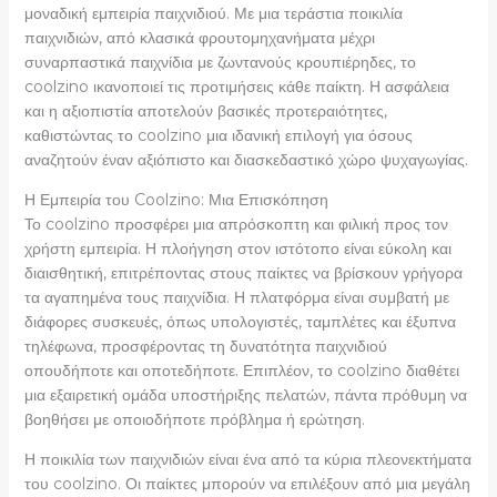
μοναδική εμπειρία παιχνιδιού. Με μια τεράστια ποικιλία
παιχνιδιών, από κλασικά φρουτομηχανήματα μέχρι
συναρπαστικά παιχνίδια με ζωντανούς κρουπιέρηδες, το
coolzino ικανοποιεί τις προτιμήσεις κάθε παίκτη. Η ασφάλεια
και η αξιοπιστία αποτελούν βασικές προτεραιότητες,
καθιστώντας το coolzino μια ιδανική επιλογή για όσους
αναζητούν έναν αξιόπιστο και διασκεδαστικό χώρο ψυχαγωγίας.
Η Εμπειρία του Coolzino: Μια Επισκόπηση
Το coolzino προσφέρει μια απρόσκοπτη και φιλική προς τον
χρήστη εμπειρία. Η πλοήγηση στον ιστότοπο είναι εύκολη και
διαισθητική, επιτρέποντας στους παίκτες να βρίσκουν γρήγορα
τα αγαπημένα τους παιχνίδια. Η πλατφόρμα είναι συμβατή με
διάφορες συσκευές, όπως υπολογιστές, ταμπλέτες και έξυπνα
τηλέφωνα, προσφέροντας τη δυνατότητα παιχνιδιού
οπουδήποτε και οποτεδήποτε. Επιπλέον, το coolzino διαθέτει
μια εξαιρετική ομάδα υποστήριξης πελατών, πάντα πρόθυμη να
βοηθήσει με οποιοδήποτε πρόβλημα ή ερώτηση.
Η ποικιλία των παιχνιδιών είναι ένα από τα κύρια πλεονεκτήματα
του coolzino. Οι παίκτες μπορούν να επιλέξουν από μια μεγάλη