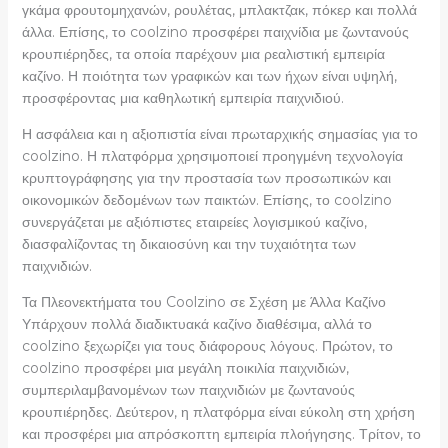
γκάμα φρουτομηχανών, ρουλέτας, μπλακτζακ, πόκερ και πολλά
άλλα. Επίσης, το coolzino προσφέρει παιχνίδια με ζωντανούς
κρουπιέρηδες, τα οποία παρέχουν μια ρεαλιστική εμπειρία
καζίνο. Η ποιότητα των γραφικών και των ήχων είναι υψηλή,
προσφέροντας μια καθηλωτική εμπειρία παιχνιδιού.
Η ασφάλεια και η αξιοπιστία είναι πρωταρχικής σημασίας για το
coolzino. Η πλατφόρμα χρησιμοποιεί προηγμένη τεχνολογία
κρυπτογράφησης για την προστασία των προσωπικών και
οικονομικών δεδομένων των παικτών. Επίσης, το coolzino
συνεργάζεται με αξιόπιστες εταιρείες λογισμικού καζίνο,
διασφαλίζοντας τη δικαιοσύνη και την τυχαιότητα των
παιχνιδιών.
Τα Πλεονεκτήματα του Coolzino σε Σχέση με Άλλα Καζίνο
Υπάρχουν πολλά διαδικτυακά καζίνο διαθέσιμα, αλλά το
coolzino ξεχωρίζει για τους διάφορους λόγους. Πρώτον, το
coolzino προσφέρει μια μεγάλη ποικιλία παιχνιδιών,
συμπεριλαμβανομένων των παιχνιδιών με ζωντανούς
κρουπιέρηδες. Δεύτερον, η πλατφόρμα είναι εύκολη στη χρήση
και προσφέρει μια απρόσκοπτη εμπειρία πλοήγησης. Τρίτον, το