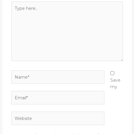
Type
here..
Name*
Save
my
Email*
Website