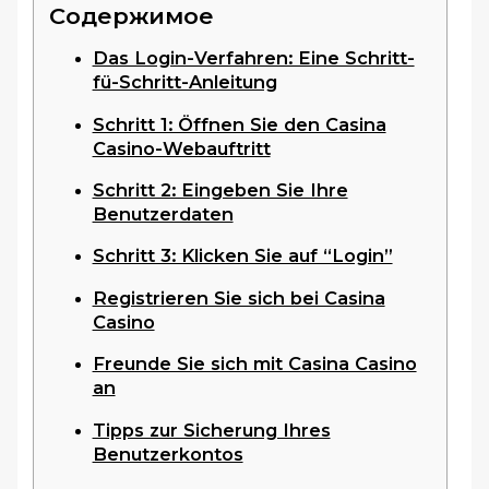
Содержимое
Das Login-Verfahren: Eine Schritt-
fü-Schritt-Anleitung
Schritt 1: Öffnen Sie den Casina
Casino-Webauftritt
Schritt 2: Eingeben Sie Ihre
Benutzerdaten
Schritt 3: Klicken Sie auf “Login”
Registrieren Sie sich bei Casina
Casino
Freunde Sie sich mit Casina Casino
an
Tipps zur Sicherung Ihres
Benutzerkontos