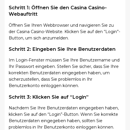
Schritt 1: Öffnen Sie den Casina Casino-
Webauftritt
Öffnen Sie Ihren Webbrowser und navigieren Sie zu
der Casina Casino-Website. Klicken Sie auf den “Login”-
Button, um sich anzumelden.
Schritt 2: Eingeben Sie Ihre Benutzerdaten
Im Login-Fenster müssen Sie Ihre Benutzername und
Ihr Passwort eingeben. Stellen Sie sicher, dass Sie Ihre
korrekten Benutzerdaten eingegeben haben, um
sicherzustellen, dass Sie problemlos in Ihr
Benutzerkonto einloggen können.
Schritt 3: Klicken Sie auf “Login”
Nachdem Sie Ihre Benutzerdaten eingegeben haben,
klicken Sie auf den “Login”-Button. Wenn Sie korrekte
Benutzerdaten eingegeben haben, sollten Sie
problemlos in Ihr Benutzerkonto einloggen können.