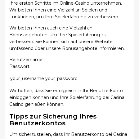
Ihre ersten Schritte im Online-Casino unternehmen.
Wir bieten Ihnen eine Vielzahl an Spielen und
Funktionen, um Ihre Spielerfahrung zu verbessern.
Wir bieten Ihnen auch eine Vielzahl an
Bonusangeboten, um Ihre Spielerfahrung zu
verbessern. Sie können sich auf unsere Website
umfassend über unsere Bonusangebote informieren.
Benutzername
Passwort
your_username
your_password
Wir hoffen, dass Sie erfolgreich in Ihr Benutzerkonto
einloggen können und Ihre Spielerfahrung bei Casina
Casino genießen können.
Tipps zur Sicherung Ihres
Benutzerkontos
Um sicherzustellen, dass Ihr Benutzerkonto bei Casina