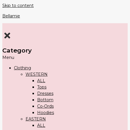
Skip to content
Bellamie
Category
Menu
Clothing
WESTERN
ALL
Tops
Dresses
Bottom
Co-Ords
Hoodies
EASTERN
ALL