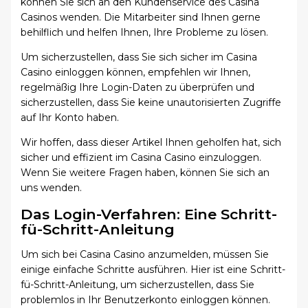
können Sie sich an den Kundenservice des Casina
Casinos wenden. Die Mitarbeiter sind Ihnen gerne
behilflich und helfen Ihnen, Ihre Probleme zu lösen.
Um sicherzustellen, dass Sie sich sicher im Casina
Casino einloggen können, empfehlen wir Ihnen,
regelmäßig Ihre Login-Daten zu überprüfen und
sicherzustellen, dass Sie keine unautorisierten Zugriffe
auf Ihr Konto haben.
Wir hoffen, dass dieser Artikel Ihnen geholfen hat, sich
sicher und effizient im Casina Casino einzuloggen.
Wenn Sie weitere Fragen haben, können Sie sich an
uns wenden.
Das Login-Verfahren: Eine Schritt-
fü-Schritt-Anleitung
Um sich bei Casina Casino anzumelden, müssen Sie
einige einfache Schritte ausführen. Hier ist eine Schritt-
fü-Schritt-Anleitung, um sicherzustellen, dass Sie
problemlos in Ihr Benutzerkonto einloggen können.