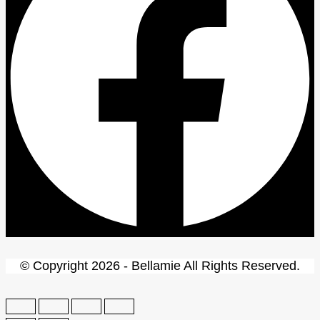
© Copyright 2026 - Bellamie All Rights Reserved.