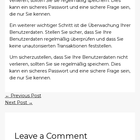
verlieren, sollten Sie sie regelmäßig speichern. Dies
kann ein sicheres Passwort und eine sichere Frage sein,
die nur Sie kennen.
Ein weiterer wichtiger Schritt ist die Überwachung Ihrer
Benutzerdaten. Stellen Sie sicher, dass Sie Ihre
Benutzerdaten regelmäßig überprüfen und dass Sie
keine unautorisierten Transaktionen feststellen.
Um sicherzustellen, dass Sie Ihre Benutzerdaten nicht
verlieren, sollten Sie sie regelmäßig speichern. Dies
kann ein sicheres Passwort und eine sichere Frage sein,
die nur Sie kennen.
←
Previous Post
Next Post
→
Leave a Comment