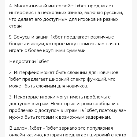
4. Многоязычный интерфейс: 1хбет предлагает
интерфейс на нескольких языках, включая русский,
что делает его доступным для игроков из разных
стран.
5. Бонусы и акции: 1хбет предлагает различные
бонусы и акции, которые могут помочь вам начать
играть с более крупными суммами.
Недостатки 1хбет
2. Интерфейс может быть сложным для новичков:
1хбет предлагает широкий спектр функций, что
может быть сложным для новичков.
3. Некоторые игроки могут иметь проблемы с
доступом к играм: Некоторые игроки сообщали о
проблемах с доступом к играм на 1хбет, поэтому вам
нужно быть готовым к возможным задержкам.
В целом, 1хбет –
1хбет зеркало
это популярная
онлайн-казино, которая предлагает широкий спектр