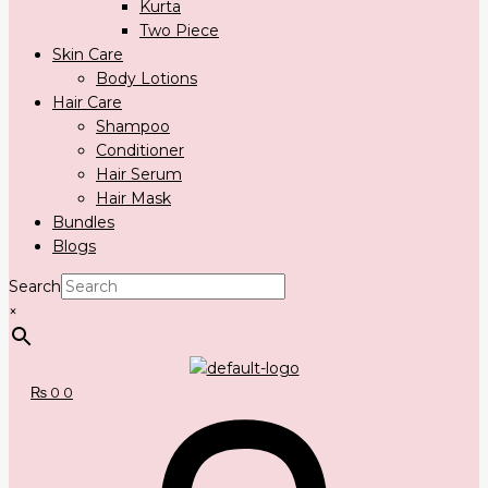
Kurta
Two Piece
Skin Care
Body Lotions
Hair Care
Shampoo
Conditioner
Hair Serum
Hair Mask
Bundles
Blogs
Search
×
₨
0
0