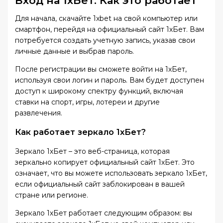
Вход на 1хБет: Как это работает
Для начала, скачайте 1xbet на свой компьютер или
смартфон, перейдя на официальный сайт 1хБет. Вам
потребуется создать учетную запись, указав свои
личные данные и выбрав пароль.
После регистрации вы сможете войти на 1хБет,
используя свои логин и пароль. Вам будет доступен
доступ к широкому спектру функций, включая
ставки на спорт, игры, лотереи и другие
развлечения.
Как работает зеркало 1хБет?
Зеркало 1хБет – это веб-страница, которая
зеркально копирует официальный сайт 1хБет. Это
означает, что вы можете использовать зеркало 1хБет,
если официальный сайт заблокирован в вашей
стране или регионе.
Зеркало 1хБет работает следующим образом: вы